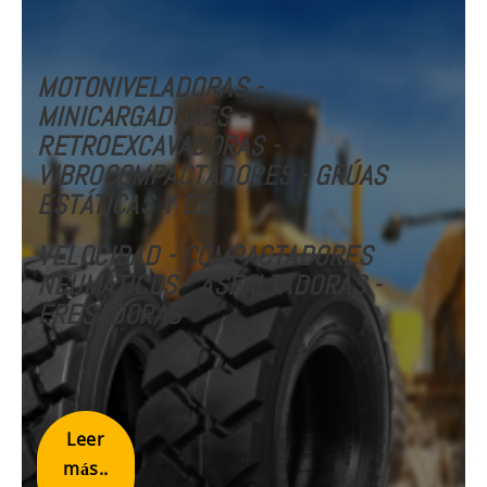
MOTONIVELADORAS -
MINICARGADORES -
RETROEXCAVADORAS -
VIBROCOMPACTADORES - GRÚAS
ESTÁTICAS Y DE
VELOCIDAD
- COMPACTADORES
NEUMÁTICOS
-
ASFALTADORAS -
FRESADORAS
Leer
más..