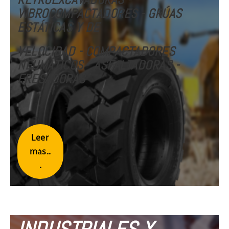
VIBROCOMPACTADORES - GRÚAS
ESTÁTICAS Y DE
VELOCIDAD
- COMPACTADORES
NEUMÁTICOS
-
ASFALTADORAS -
FRESADORAS
Leer
más..
.