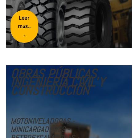
Leer
más..
.
OBRAS PÚBLICAS,
INGENIERÍA CIVIL Y
CONSTRUCCIÓN
MOTONIVELADORAS -
MINICARGADORES -
RETROEXCAVADORAS -