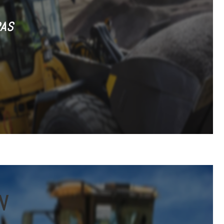
RAS
N