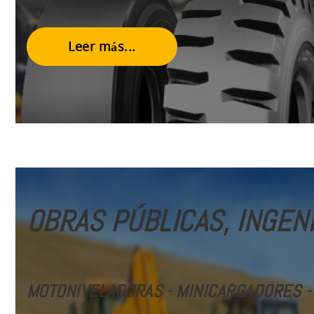
Leer más...
OBRAS PÚBLICAS, INGENI
MOTONIVELADORAS - MINICARGADORES -