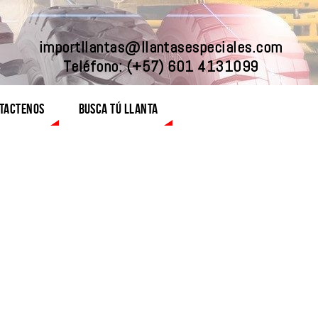
importllantas@llantasespeciales.com
Teléfono:
(+57) 601 4131099
TACTENOS
BUSCA TÚ LLANTA