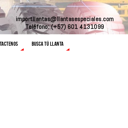
importllantas@llantasespeciales.com
Teléfono:
(+57) 601 4131099
TACTENOS
BUSCA TÚ LLANTA