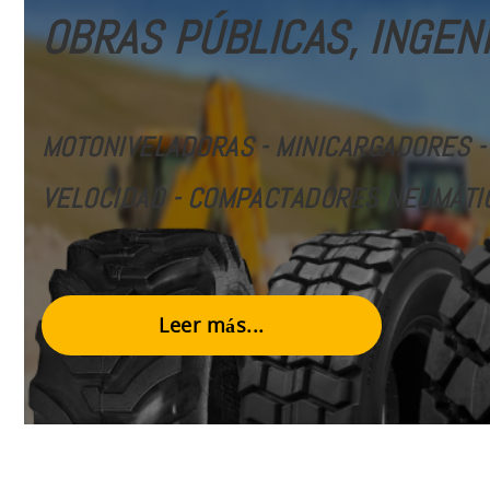
OBRAS PÚBLICAS, INGENI
MOTONIVELADORAS - MINICARGADORES -
VELOCIDAD
- COMPACTADORES NEUMÁTI
Leer más...