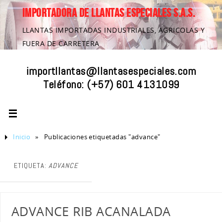
IMPORTADORA DE LLANTAS ESPECIALES S.A.S.
LLANTAS IMPORTADAS INDUSTRIALES, AGRICOLAS Y
FUERA DE CARRETERA
importllantas@llantasespeciales.com
Teléfono:
(+57) 601 4131099
Inicio
»
Publicaciones etiquetadas "advance"
ETIQUETA:
ADVANCE
ADVANCE RIB ACANALADA