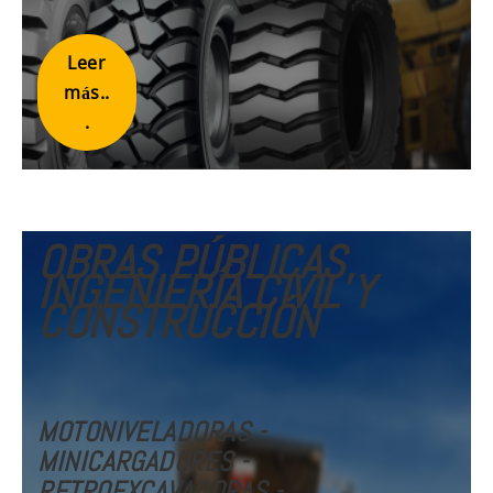
Leer
más..
.
OBRAS PÚBLICAS,
INGENIERÍA CIVIL Y
CONSTRUCCIÓN
MOTONIVELADORAS -
MINICARGADORES -
RETROEXCAVADORAS -