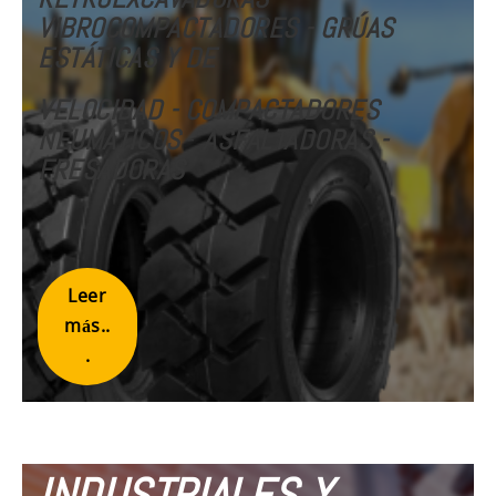
VIBROCOMPACTADORES - GRÚAS
ESTÁTICAS Y DE
VELOCIDAD
- COMPACTADORES
NEUMÁTICOS
-
ASFALTADORAS -
FRESADORAS
Leer
más..
.
INDUSTRIALES Y