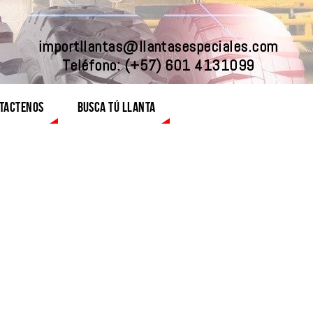
importllantas@llantasespeciales.com
Teléfono:
(+57) 601 4131099
TACTENOS
BUSCA TÚ LLANTA