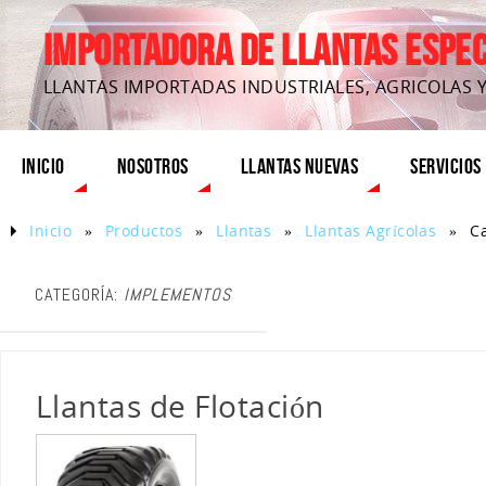
IMPORTADORA DE LLANTAS ESPECI
LLANTAS IMPORTADAS INDUSTRIALES, AGRICOLAS 
INICIO
NOSOTROS
LLANTAS NUEVAS
SERVICIOS
Inicio
»
Productos
»
Llantas
»
Llantas Agrícolas
»
C
CATEGORÍA:
IMPLEMENTOS
Llantas de Flotación