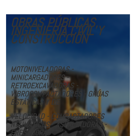
OBRAS PÚBLICAS,
INGENIERÍA CIVIL Y
CONSTRUCCIÓN
MOTONIVELADORAS -
MINICARGADORES -
RETROEXCAVADORAS -
VIBROCOMPACTADORES - GRÚAS
ESTÁTICAS Y DE
VELOCIDAD
- COMPACTADORES
NEUMÁTICOS
-
ASFALTADORAS -
FRESADORAS