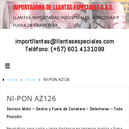
IMPORTADORA DE LLANTAS ESPECIALES S.A.S.
LLANTAS IMPORTADAS INDUSTRIALES, AGRICOLAS Y
FUERA DE CARRETERA
importllantas@llantasespeciales.com
Teléfono:
(+57) 601 4131099
Inicio
»
Inicio
»
NI-PON AZ126
NI-PON AZ126
Servicio Mixto – Dentro y Fuera de Carretera – Delanteras – Toda
Posición
Neumático para corta y larga distancia en terrenos mixtos y fuera