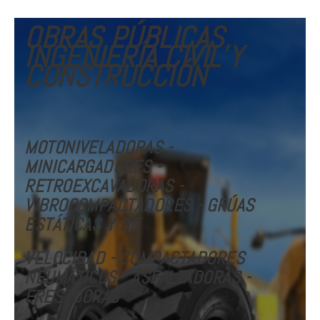
OBRAS PÚBLICAS,
INGENIERÍA CIVIL Y
CONSTRUCCIÓN
MOTONIVELADORAS -
MINICARGADORES -
RETROEXCAVADORAS -
VIBROCOMPACTADORES - GRÚAS
ESTÁTICAS Y DE
VELOCIDAD
- COMPACTADORES
NEUMÁTICOS
-
ASFALTADORAS -
FRESADORAS