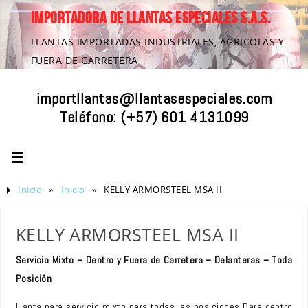
IMPORTADORA DE LLANTAS ESPECIALES S.A.S.
LLANTAS IMPORTADAS INDUSTRIALES, AGRICOLAS Y
FUERA DE CARRETERA
importllantas@llantasespeciales.com
Teléfono:
(+57) 601 4131099
Inicio
»
Inicio
»
KELLY ARMORSTEEL MSA II
KELLY ARMORSTEEL MSA II
Servicio Mixto – Dentro y Fuera de Carretera – Delanteras – Toda
Posición
Llanta para servicio mixto para todas las posiciones Para dentro