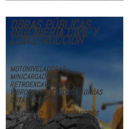
OBRAS PÚBLICAS,
INGENIERÍA CIVIL Y
CONSTRUCCIÓN
MOTONIVELADORAS -
MINICARGADORES -
RETROEXCAVADORAS -
VIBROCOMPACTADORES - GRÚAS
ESTÁTICAS Y DE
VELOCIDAD
- COMPACTADORES
NEUMÁTICOS
-
ASFALTADORAS -