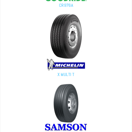
CR976A
X MULTI T