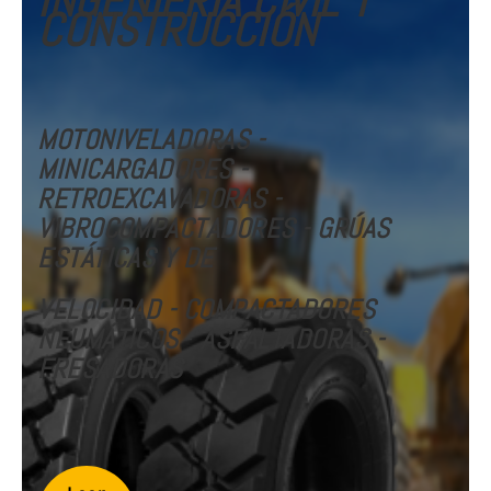
INGENIERÍA CIVIL Y
CONSTRUCCIÓN
MOTONIVELADORAS -
MINICARGADORES -
RETROEXCAVADORAS -
VIBROCOMPACTADORES - GRÚAS
ESTÁTICAS Y DE
VELOCIDAD
- COMPACTADORES
NEUMÁTICOS
-
ASFALTADORAS -
FRESADORAS