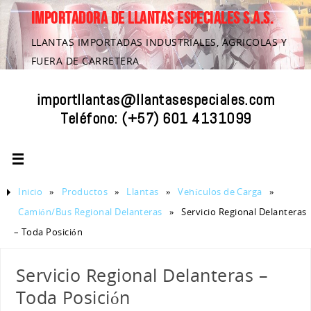
IMPORTADORA DE LLANTAS ESPECIALES S.A.S.
LLANTAS IMPORTADAS INDUSTRIALES, AGRICOLAS Y
FUERA DE CARRETERA
importllantas@llantasespeciales.com
Teléfono:
(+57) 601 4131099
Inicio
»
Productos
»
Llantas
»
Vehículos de Carga
»
Camión/Bus Regional Delanteras
»
Servicio Regional Delanteras
– Toda Posición
Servicio Regional Delanteras –
Toda Posición