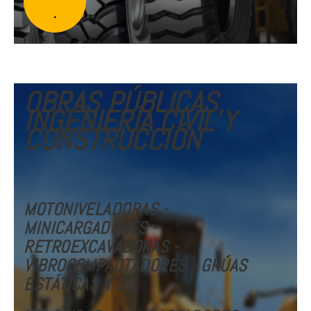
.
OBRAS PÚBLICAS,
INGENIERÍA CIVIL Y
CONSTRUCCIÓN
MOTONIVELADORAS -
MINICARGADORES -
RETROEXCAVADORAS -
VIBROCOMPACTADORES - GRÚAS
ESTÁTICAS Y DE