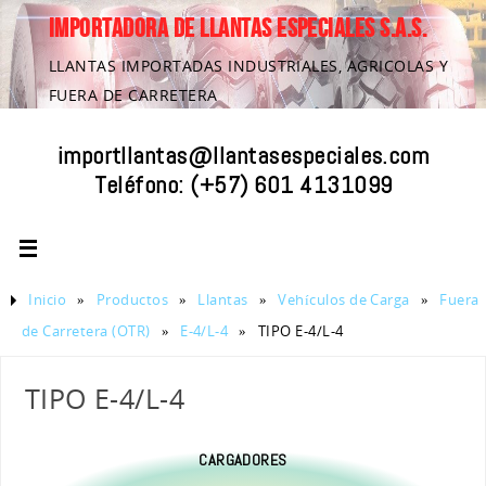
IMPORTADORA DE LLANTAS ESPECIALES S.A.S.
LLANTAS IMPORTADAS INDUSTRIALES, AGRICOLAS Y
FUERA DE CARRETERA
importllantas@llantasespeciales.com
Teléfono:
(+57) 601 4131099
Inicio
»
Productos
»
Llantas
»
Vehículos de Carga
»
Fuera
de Carretera (OTR)
»
E-4/L-4
»
TIPO E-4/L-4
TIPO E-4/L-4
CARGADORES