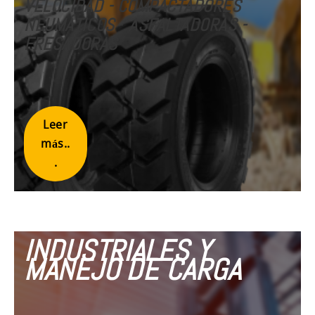
VELOCIDAD
- COMPACTADORES
NEUMÁTICOS
-
ASFALTADORAS -
FRESADORAS
Leer
más..
.
INDUSTRIALES Y
MANEJO DE CARGA