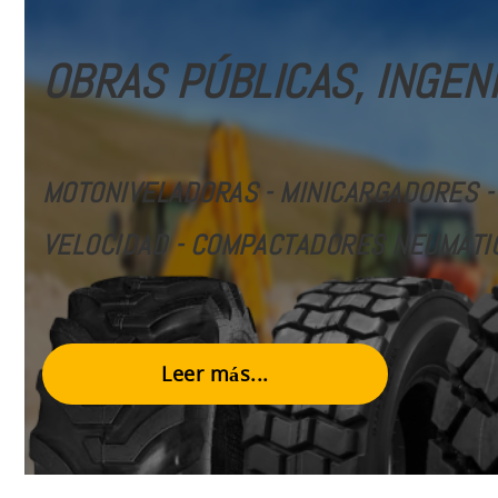
OBRAS PÚBLICAS, INGENI
MOTONIVELADORAS - MINICARGADORES -
VELOCIDAD
- COMPACTADORES NEUMÁTI
Leer más...