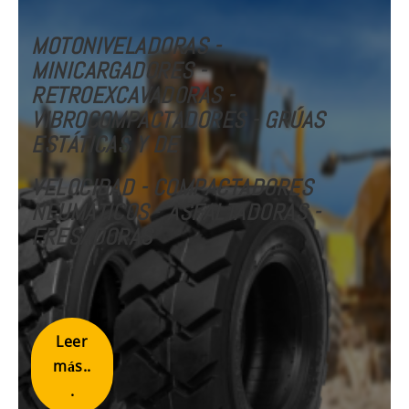
MOTONIVELADORAS -
MINICARGADORES -
RETROEXCAVADORAS -
VIBROCOMPACTADORES - GRÚAS
ESTÁTICAS Y DE
VELOCIDAD
- COMPACTADORES
NEUMÁTICOS
-
ASFALTADORAS -
FRESADORAS
Leer
más..
.