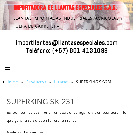
IMPORTADORA DE LLANTAS ESPECIALES S.A.S.
LLANTAS IMPORTADAS INDUSTRIALES, AGRICOLAS Y
FUERA DE CARRETERA
importllantas@llantasespeciales.com
Teléfono:
(+57) 601 4131099
Inicio
»
Productos
»
Llantas
»
SUPERKING SK-231
SUPERKING SK-231
Estos neumáticos tienen un excelente agarre y compactación, lo
que garantiza su buen funcionamiento.
Medidas Disponibles