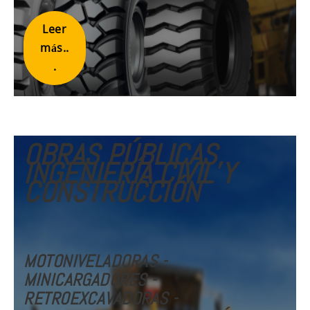
Leer
más..
.
OBRAS PÚBLICAS,
INGENIERÍA CIVIL Y
CONSTRUCCIÓN
MOTONIVELADORAS -
MINICARGADORES -
RETROEXCAVADORAS -