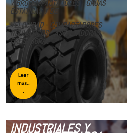
VIBROCOMPACTADORES - GRÚAS
ESTÁTICAS Y DE
VELOCIDAD
- COMPACTADORES
NEUMÁTICOS
-
ASFALTADORAS -
FRESADORAS
Leer
más..
.
INDUSTRIALES Y