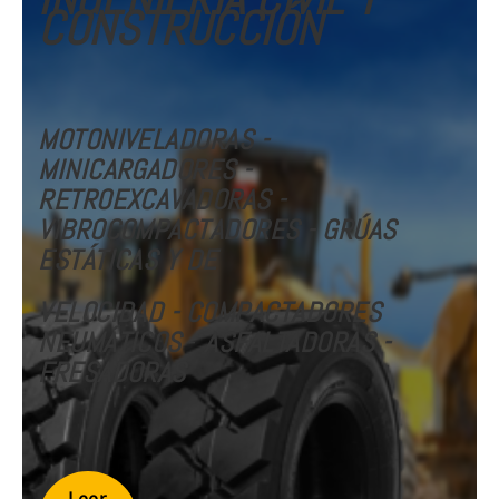
CONSTRUCCIÓN
MOTONIVELADORAS -
MINICARGADORES -
RETROEXCAVADORAS -
VIBROCOMPACTADORES - GRÚAS
ESTÁTICAS Y DE
VELOCIDAD
- COMPACTADORES
NEUMÁTICOS
-
ASFALTADORAS -
FRESADORAS